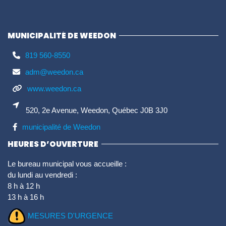
MUNICIPALITÉ DE WEEDON
819 560-8550
adm@weedon.ca
www.weedon.ca
520, 2e Avenue, Weedon, Québec J0B 3J0
municipalité de Weedon
HEURES D’OUVERTURE
Le bureau municipal vous accueille :
du lundi au vendredi :
8 h à 12 h
13 h à 16 h
MESURES D'URGENCE