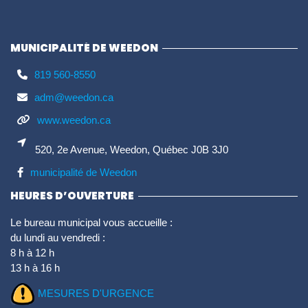
MUNICIPALITÉ DE WEEDON
819 560-8550
adm@weedon.ca
www.weedon.ca
520, 2e Avenue, Weedon, Québec J0B 3J0
municipalité de Weedon
HEURES D’OUVERTURE
Le bureau municipal vous accueille :
du lundi au vendredi :
8 h à 12 h
13 h à 16 h
MESURES D'URGENCE