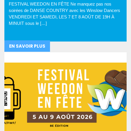
FESTIVAL WEEDON EN FÊTE Ne manquez pas nos
soirées de DANSE COUNTRY avec les Winslow Dancers
VENDREDI ET SAMEDI, LES 7 ET 8 AOÛT DE 19H À
MINUIT sous le […]
EN SAVOIR PLUS
FESTIVAL WEEDON EN FÊTE 2026