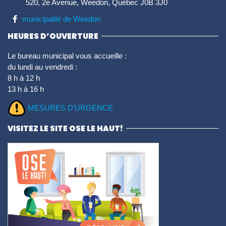
520, 2e Avenue, Weedon, Québec J0B 3J0
municipalité de Weedon
HEURES D’OUVERTURE
Le bureau municipal vous accueille :
du lundi au vendredi :
8 h à 12 h
13 h à 16 h
MESURES D'URGENCE
VISITEZ LE SITE OSE LE HAUT!